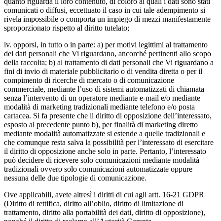
quanto riguarda il loro contenuto, di coloro ai quali i dati sono stati
comunicati o diffusi, eccettuato il caso in cui tale adempimento si
rivela impossibile o comporta un impiego di mezzi manifestamente
sproporzionato rispetto al diritto tutelato;
iv. opporsi, in tutto o in parte: a) per motivi legittimi al trattamento
dei dati personali che Vi riguardano, ancorché pertinenti allo scopo
della raccolta; b) al trattamento di dati personali che Vi riguardano a
fini di invio di materiale pubblicitario o di vendita diretta o per il
compimento di ricerche di mercato o di comunicazione
commerciale, mediante l’uso di sistemi automatizzati di chiamata
senza l’intervento di un operatore mediante e-mail e/o mediante
modalità di marketing tradizionali mediante telefono e/o posta
cartacea. Si fa presente che il diritto di opposizione dell’interessato,
esposto al precedente punto b), per finalità di marketing diretto
mediante modalità automatizzate si estende a quelle tradizionali e
che comunque resta salva la possibilità per l’interessato di esercitare
il diritto di opposizione anche solo in parte. Pertanto, l’interessato
può decidere di ricevere solo comunicazioni mediante modalità
tradizionali ovvero solo comunicazioni automatizzate oppure
nessuna delle due tipologie di comunicazione.
Ove applicabili, avete altresì i diritti di cui agli artt. 16-21 GDPR
(Diritto di rettifica, diritto all’oblio, diritto di limitazione di
trattamento, diritto alla portabilità dei dati, diritto di opposizione),