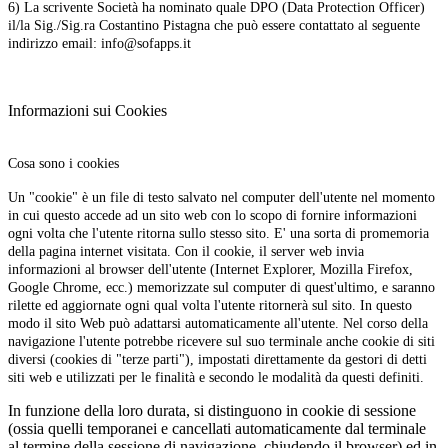
6) La scrivente Società ha nominato quale DPO (Data Protection Officer)
il/la Sig./Sig.ra Costantino Pistagna che può essere contattato al seguente
indirizzo email: info@sofapps.it
Informazioni sui Cookies
Cosa sono i cookies
Un "cookie" è un file di testo salvato nel computer dell'utente nel momento
in cui questo accede ad un sito web con lo scopo di fornire informazioni
ogni volta che l'utente ritorna sullo stesso sito. E' una sorta di promemoria
della pagina internet visitata. Con il cookie, il server web invia
informazioni al browser dell'utente (Internet Explorer, Mozilla Firefox,
Google Chrome, ecc.) memorizzate sul computer di quest'ultimo, e saranno
rilette ed aggiornate ogni qual volta l'utente ritornerà sul sito. In questo
modo il sito Web può adattarsi automaticamente all'utente. Nel corso della
navigazione l'utente potrebbe ricevere sul suo terminale anche cookie di siti
diversi (cookies di "terze parti"), impostati direttamente da gestori di detti
siti web e utilizzati per le finalità e secondo le modalità da questi definiti.
In funzione della loro durata, si distinguono in cookie di sessione
(ossia quelli temporanei e cancellati automaticamente dal terminale
al termine della sessione di navigazione, chiudendo il browser) ed in